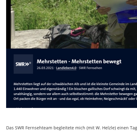
Das SWR Fernsehteam begleitete mich (mit W. Helzle) einen Tag