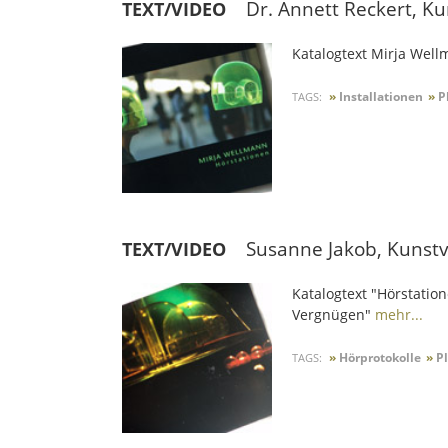
Dr. Annett Reckert, K
TEXT/VIDEO
Katalogtext Mirja Well
»
Installationen
»
Pl
TAGS:
Susanne Jakob, Kunst
TEXT/VIDEO
Katalogtext "Hörstatio
Vergnügen"
mehr...
»
Hörprotokolle
»
Pl
TAGS: