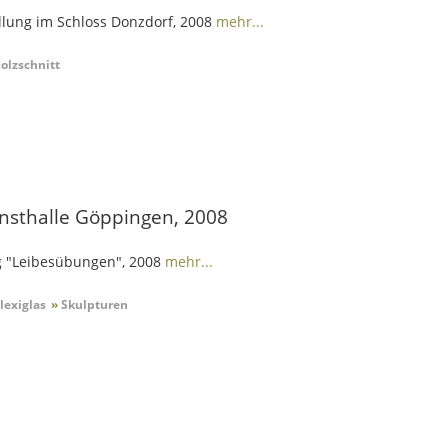
llung im Schloss Donzdorf, 2008
mehr...
olzschnitt
unsthalle Göppingen, 2008
ng "Leibesübungen", 2008
mehr...
lexiglas
»
Skulpturen