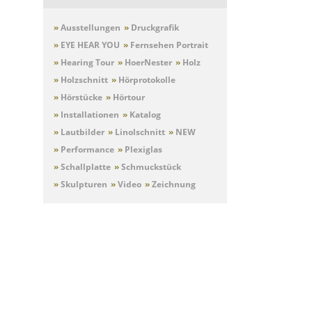
»
Ausstellungen
»
Druckgrafik
»
EYE HEAR YOU
»
Fernsehen Portrait
»
Hearing Tour
»
HoerNester
»
Holz
»
Holzschnitt
»
Hörprotokolle
»
Hörstücke
»
Hörtour
»
Installationen
»
Katalog
»
Lautbilder
»
Linolschnitt
»
NEW
»
Performance
»
Plexiglas
»
Schallplatte
»
Schmuckstück
»
Skulpturen
»
Video
»
Zeichnung